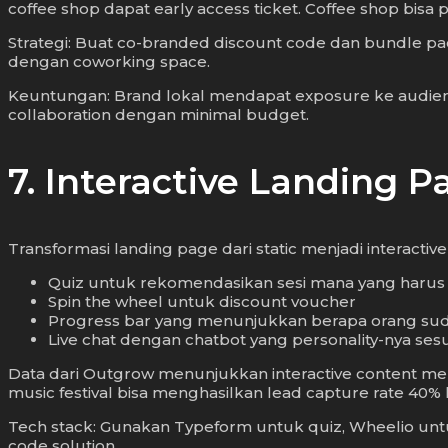
coffee shop dapat early access ticket. Coffee shop bisa
Strategi: Buat co-branded discount code dan bundle pac
dengan coworking space.
Keuntungan: Brand lokal mendapat exposure ke audienc
collaboration dengan minimal budget.
7. Interactive Landing 
Transformasi landing page dari static menjadi interacti
Quiz untuk rekomendasikan sesi mana yang harus d
Spin the wheel untuk discount voucher
Progress bar yang menunjukkan berapa orang sudah
Live chat dengan chatbot yang personality-nya ses
Data dari Outgrow menunjukkan interactive content men
music festival bisa menghasilkan lead capture rate 40%
Tech stack: Gunakan Typeform untuk quiz, Wheelio untu
code solution.