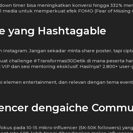
wn timer bisa meningkatkan konversi hingga 332% menuru
al media untuk memperkuat efek FOMO (Fear of Missing 
ge yang Hashtagable
n Instagram. Jangan sekadar minta share poster, tapi cipt
buat challenge #Transformasi30Detik di mana peserta har
t VIP dan sesi mentoring eksklusif. Hasilnya? 2.800+ us
ki elemen entertainment, dan relevan dengan tema event. 
fluencer dengaiche Commu
fokus pada 10-15 mikro-influencer (5K-50K followers) yan