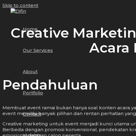
Skip to content
Creative Marketin
Home
Acara 
Our Services
About
Pendahuluan
Portfolio
Membuat event ramai bukan hanya soal konten acara yang
event memiliki banyak pilihan dan rentan perhatian yang
Contact
Creative marketing untuk event menjadi kunci utama 
Berbeda dengan promosi konvensional, pendekatan kreati
Insights
emosional dengan calon peserta.