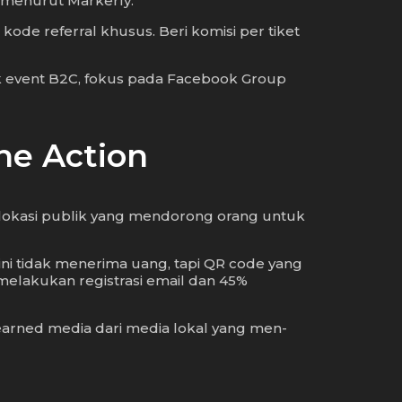
 menurut Markerly.
ode referral khusus. Beri komisi per tiket
k event B2C, fokus pada Facebook Group
ine Action
 di lokasi publik yang mendorong orang untuk
 ini tidak menerima uang, tapi QR code yang
melakukan registrasi email dan 45%
n earned media dari media lokal yang men-