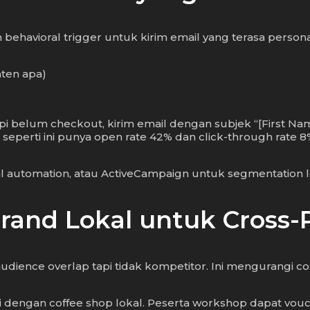
ehavioral trigger untuk kirim email yang terasa person
nten apa)
api belum checkout, kirim email dengan subjek “[First Na
seperti ini punya open rate 42% dan click-through rate 8% 
al automation, atau ActiveCampaign untuk segmentation 
Brand Lokal untuk Cross
ience overlap tapi tidak kompetitor. Ini mengurangi co
i dengan coffee shop lokal. Peserta workshop dapat vouc