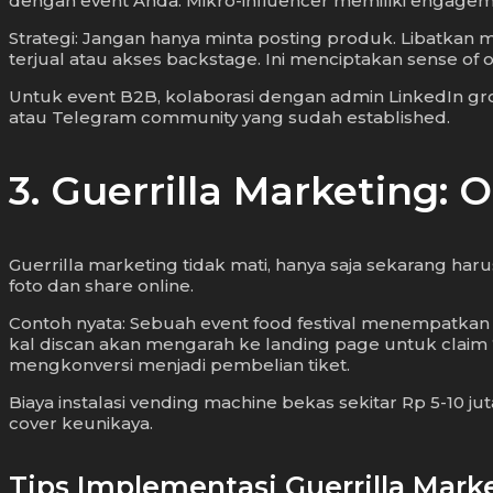
dengan event Anda. Mikro-influencer memiliki engageme
Strategi: Jangan hanya minta posting produk. Libatkan 
terjual atau akses backstage. Ini menciptakan sense of
Untuk event B2B, kolaborasi dengan admin LinkedIn gr
atau Telegram community yang sudah established.
3. Guerrilla Marketing: 
Guerrilla marketing tidak mati, hanya saja sekarang haru
foto dan share online.
Contoh nyata: Sebuah event food festival menempatkan v
kal discan akan mengarah ke landing page untuk claim 
mengkonversi menjadi pembelian tiket.
Biaya instalasi vending machine bekas sekitar Rp 5-10 j
cover keunikaya.
Tips Implementasi Guerrilla Marke