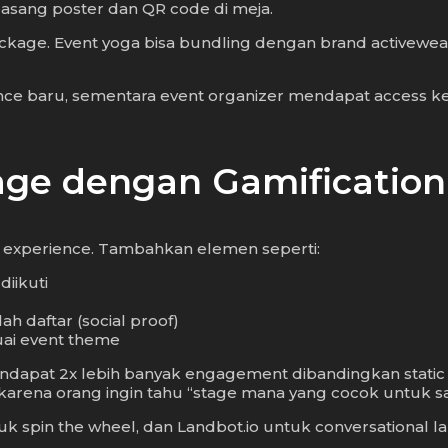
 pasang poster dan QR code di meja.
kage. Event yoga bisa bundling dengan brand activewear 
e baru, sementara event organizer mendapat access ke c
Page dengan Gamification
ve experience. Tambahkan elemen seperti:
iikuti
 daftar (social proof)
uai event theme
dapat 2x lebih banyak engagement dibandingkan static c
 karena orang ingin tahu “stage mana yang cocok untuk sa
k spin the wheel, dan Landbot.io untuk conversational l