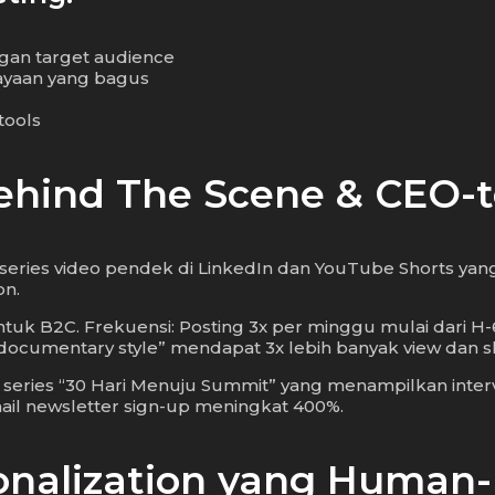
engan target audience
ayaan yang bagus
tools
ehind The Scene & CEO-t
at series video pendek di LinkedIn dan YouTube Shorts ya
on.
k B2C. Frekuensi: Posting 3x per minggu mulai dari H-60.
documentary style” mendapat 3x lebih banyak view dan s
eries “30 Hari Menuju Summit” yang menampilkan inte
mail newsletter sign-up meningkat 400%.
onalization yang Human-