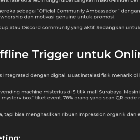
nt rate 60% lebih tinggi dibandingkan makro-influencer
mereka sebagai “Official Community Ambassador” dengan k
 ownership dan motivasi genuine untuk promosi.
oup atau Discord community yang aktif. Sedangkan untu
Offline Trigger untuk Onl
s integrated dengan digital. Buat instalasi fisik menarik
ending machine misterius di 5 titik mall Surabaya. Mesin
“mystery box” tiket event. 78% orang yang scan QR code 
uta, tapi bisa menghasilkan ribuan impression organik da
ting: