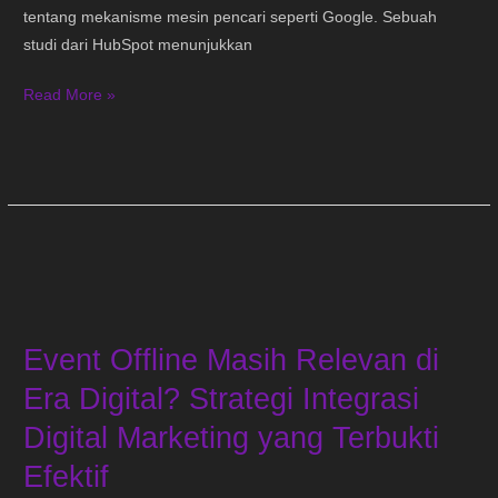
tentang mekanisme mesin pencari seperti Google. Sebuah
studi dari HubSpot menunjukkan
Read More »
Event
Offline
Event Offline Masih Relevan di
Masih
Relevan
Era Digital? Strategi Integrasi
di
Digital Marketing yang Terbukti
Era
Efektif
Digital?
Strategi