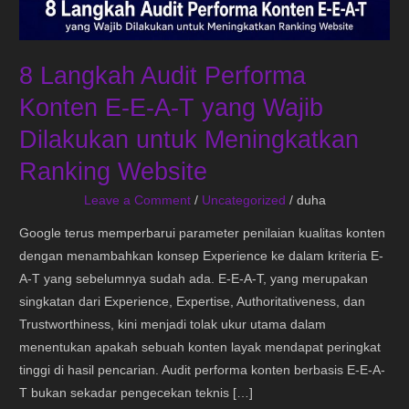
yang
Wajib
Dilakukan
8 Langkah Audit Performa
untuk
Konten E-E-A-T yang Wajib
Meningkatkan
Ranking
Dilakukan untuk Meningkatkan
Website
Ranking Website
Leave a Comment
/
Uncategorized
/
duha
Google terus memperbarui parameter penilaian kualitas konten
dengan menambahkan konsep Experience ke dalam kriteria E-
A-T yang sebelumnya sudah ada. E-E-A-T, yang merupakan
singkatan dari Experience, Expertise, Authoritativeness, dan
Trustworthiness, kini menjadi tolak ukur utama dalam
menentukan apakah sebuah konten layak mendapat peringkat
tinggi di hasil pencarian. Audit performa konten berbasis E-E-A-
T bukan sekadar pengecekan teknis […]