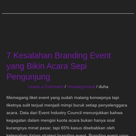
7
Kesalahan
7 Kesalahan Branding Event
Branding
Event
yang Bikin Acara Sepi
yang
Pengunjung
Bikin
Acara
Leave a Comment
/
Uncategorized
/
duha
Sepi
Memegang tiket event yang sudah matang konsepnya tapi
Pengunjung
tiketnya sulit terjual menjadi mimpi buruk setiap penyelenggara
acara. Data dari Event Industry Council menunjukkan bahwa
kegagalan dalam mengisi kuota acara bukan hanya soal
kurangnya minat pasar, tapi 65% kasus disebabkan oleh
kelemahan dalam strategi branding event. Branding event yang