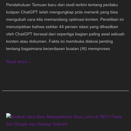
Pendahuluan Temuan baru dari studi terkini tentang perilaku
Ini
kutipan ChatGPT telah mengungkap pola menarik yang bisa
Implikasinya
mengubah cara kita memandang optimasi konten. Penelitian ini
untuk
menunjukkan bahwa sekitar 44 persen sitasi yang dihasilkan
Strategi
oleh ChatGPT berasal dari sepertiga bagian paling awal sebuah
SEO
konten atau dokumen. Fakta ini membuka diskusi penting
Anda
tentang bagaimana kecerdasan buatan (AI) memproses
Read More »
Bisakah
Situs