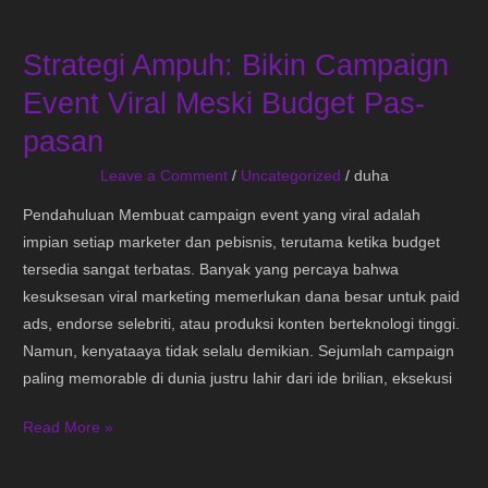
Strategi
Ampuh:
Strategi Ampuh: Bikin Campaign
Bikin
Campaign
Event Viral Meski Budget Pas-
Event
pasan
Viral
Meski
Leave a Comment
/
Uncategorized
/
duha
Budget
Pendahuluan Membuat campaign event yang viral adalah
Pas-
impian setiap marketer dan pebisnis, terutama ketika budget
pasan
tersedia sangat terbatas. Banyak yang percaya bahwa
kesuksesan viral marketing memerlukan dana besar untuk paid
ads, endorse selebriti, atau produksi konten berteknologi tinggi.
Namun, kenyataaya tidak selalu demikian. Sejumlah campaign
paling memorable di dunia justru lahir dari ide brilian, eksekusi
Read More »