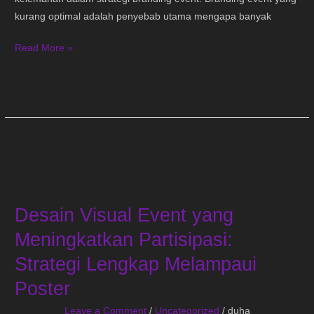
kurang optimal adalah penyebab utama mengapa banyak
Read More »
Desain
Visual
Desain Visual Event yang
Event
yang
Meningkatkan Partisipasi:
Meningkatkan
Strategi Lengkap Melampaui
Partisipasi:
Poster
Strategi
Lengkap
Leave a Comment
/
Uncategorized
/
duha