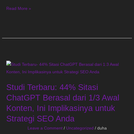
Read More »
Studi
Terbaru:
44%
Studi Terbaru: 44% Sitasi
Sitasi
ChatGPT
ChatGPT Berasal dari 1/3 Awal
Berasal
Konten, Ini Implikasinya untuk
dari
Strategi SEO Anda
1/3
Awal
Leave a Comment
/
Uncategorized
/
duha
Konten,