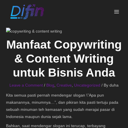
Skip
MAI
to
ME
content
Manfaat Copywriting
& Content Writing
untuk Bisnis Anda
Leave a Comment
/
Blog
,
Creative
,
Uncategorized
/ By
duha
Kita semua pasti pernah mendengar slogan \”Apa pun
makanannya, minumnya…”, dan pikiran kita pasti tertuju pada
sebuah minuman teh kemasan yang sudah merajai pasar di
Indonesia maupun dunia sejak lama.
Bahkan, saat mendengar slogan ini terucap, terbayang