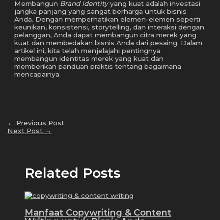
Membangun
Brand identity
yang kuat adalah investasi
jangka panjang yang sangat berharga untuk bisnis
Anda. Dengan memperhatikan elemen-elemen seperti
keunikan, konsistensi, storytelling, dan interaksi dengan
pelanggan, Anda dapat membangun citra merek yang
kuat dan membedakan bisnis Anda dari pesaing. Dalam
artikel ini, kita telah menjelajahi pentingnya
membangun identitas merek yang kuat dan
memberikan panduan praktis tentang bagaimana
mencapainya.
←
Previous Post
Next Post
→
Related Posts
Manfaat Copywriting & Content