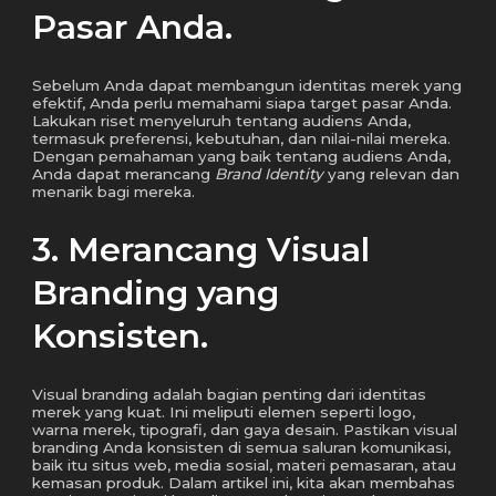
Pasar Anda.
Sebelum Anda dapat membangun identitas merek yang
efektif, Anda perlu memahami siapa target pasar Anda.
Lakukan riset menyeluruh tentang audiens Anda,
termasuk preferensi, kebutuhan, dan nilai-nilai mereka.
Dengan pemahaman yang baik tentang audiens Anda,
Anda dapat merancang
Brand Identity
yang relevan dan
menarik bagi mereka.
3. Merancang Visual
Branding yang
Konsisten.
Visual branding adalah bagian penting dari identitas
merek yang kuat. Ini meliputi elemen seperti logo,
warna merek, tipografi, dan gaya desain. Pastikan visual
branding Anda konsisten di semua saluran komunikasi,
baik itu situs web, media sosial, materi pemasaran, atau
kemasan produk. Dalam artikel ini, kita akan membahas