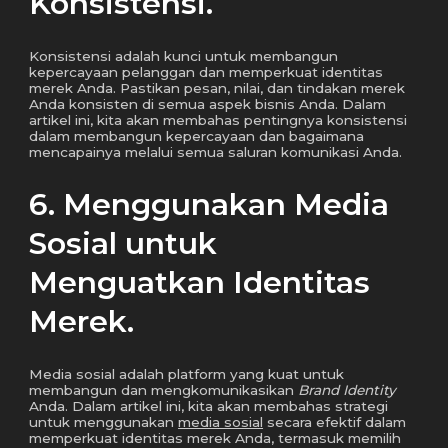
Konsistensi.
Konsistensi adalah kunci untuk membangun
kepercayaan pelanggan dan memperkuat identitas
merek Anda. Pastikan pesan, nilai, dan tindakan merek
Anda konsisten di semua aspek bisnis Anda. Dalam
artikel ini, kita akan membahas pentingnya konsistensi
dalam membangun kepercayaan dan bagaimana
mencapainya melalui semua saluran komunikasi Anda.
6. Menggunakan Media
Sosial untuk
Menguatkan Identitas
Merek.
Media sosial adalah platform yang kuat untuk
membangun dan mengkomunikasikan
Brand Identity
Anda. Dalam artikel ini, kita akan membahas strategi
untuk menggunakan
media sosial
secara efektif dalam
memperkuat identitas merek Anda, termasuk memilih