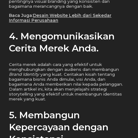
pentingnya visual branding yang konsisten dan
bagaimana merancangnya dengan baik.
Baca Juga:
Desain Website Lebih dari Sekedar
Informasi Perusahaan
4. Mengomunikasikan
Cerita Merek Anda.
Cerita merek adalah cara yang efektif untuk
menghubungkan dengan audiens dan membangun
Brand Identity
yang kuat. Ceritakan kisah tentang
bagaimana bisnis Anda dimulai, visi Anda, dan
bagaimana Anda memberikan nilai kepada pelanggan.
Dalam artikel ini, kita akan menjelajahi strategi
storytelling yang efektif untuk membangun identitas
merek yang kuat.
5. Membangun
Kepercayaan dengan