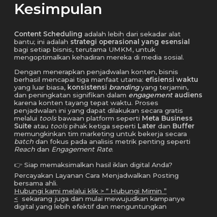
Kesimpulan
Content Scheduling
adalah lebih dari sekadar alat
bantu; ini adalah
strategi operasional yang esensial
bagi setiap bisnis, terutama UMKM, untuk
mengoptimalkan kehadiran mereka di media sosial.
Dengan menerapkan penjadwalan konten, bisnis
berhasil mencapai tiga manfaat utama:
efisiensi waktu
yang luar biasa,
konsistensi
branding
yang terjamin,
dan peningkatan signifikan dalam
engagement
audiens
karena konten tayang tepat waktu. Proses
penjadwalan ini yang dapat dilakukan secara gratis
melalui
tools
bawaan platform seperti
Meta Business
Suite
atau
tools
pihak ketiga seperti
Later
dan
Buffer
memungkinkan tim marketing untuk bekerja secara
batch
dan fokus pada analisis metrik penting seperti
Reach
dan
Engagement Rate
.
👉 Siap memaksimalkan hasil iklan digital Anda?
Percayakan Layanan Cara Menjadwalkan Posting
bersama ahli.
Hubungi kami melalui klik > “
Hubungi Mimin
”
<
sekarang juga dan mulai mewujudkan kampanye
digital yang lebih efektif dan menguntungkan