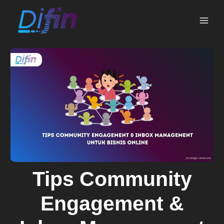
Skip
MAI
to
ME
content
Tips Community
Engagement &