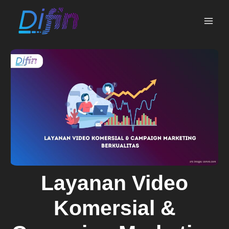
Skip
MAI
to
ME
content
Layanan Video
Komersial &