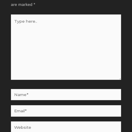
are marked
*
Type
here..
Name*
Email*
Website