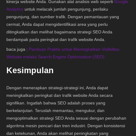
kinerja website Anda. Gunakan alat analisis web seperti
Google
Analytics
untuk melacak jumlah pengunjung, perilaku
pengunjung, dan sumber trafik. Dengan pemantauan yang
cermat, Anda dapat mengidentifikasi area yang perlu
ditingkatkan dan melihat bagaimana strategi SEO Anda
berdampak pada peringkat dan trafik website Anda.
baca juga :
Panduan Praktis untuk Meningkatkan Visibilitas
Website melalui Search Engine Optimization (SEO)
Kesimpulan
Dengan menerapkan strategi-strategi ini, Anda dapat
meningkatkan peringkat dan trafik website Anda secara
signifikan. Ingatlah bahwa SEO adalah proses yang
berkelanjutan. Teruslah memantau, mengukur, dan
mengoptimalkan strategi SEO Anda sesuai dengan perubahan
algoritma mesin pencari dan tren industri. Dengan konsistensi
dan ketekunan, Anda akan melihat peningkatan yang