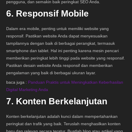
pengguna, dan semakin baik peringkat SEO Anda.
6. Responsif Mobile
Dalam era mobile, penting untuk memiliki website yang
responsif. Pastikan website Anda dapat menyesuaikan
tampilannya dengan baik di berbagai perangkat, termasuk
smartphone dan tablet. Hal ini penting karena mesin pencari
memberikan peringkat lebih tinggi pada website yang responsif.
Pastikan desain website Anda responsif dan memberikan
pengalaman yang baik di berbagai ukuran layar.
baca juga :
Panduan Praktis untuk Meningkatkan Keberhasilan
Digital Marketing Anda
7. Konten Berkelanjutan
Konten berkelanjutan adalah kunci dalam mempertahankan
peringkat dan trafik yang baik. Teruslah menghasilkan konten
baru dan relevan secara teratur. Buatlah blog atau artikel yang