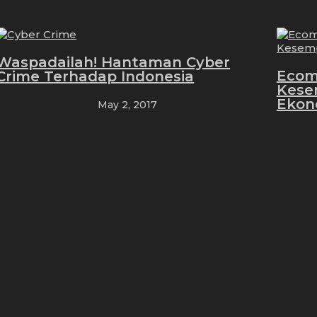
Waspadailah! Hantaman Cyber
Ecom
Crime Terhadap Indonesia
Kese
Ekono
May 2, 2017