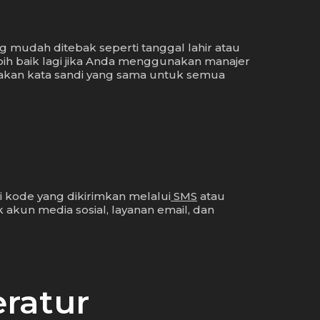
 mudah ditebak seperti tanggal lahir atau
bih baik lagi jika Anda menggunakan manajer
akan kata sandi yang sama untuk semua
 kode yang dikirimkan melalui
SMS
atau
akun media sosial, layanan email, dan
eratur