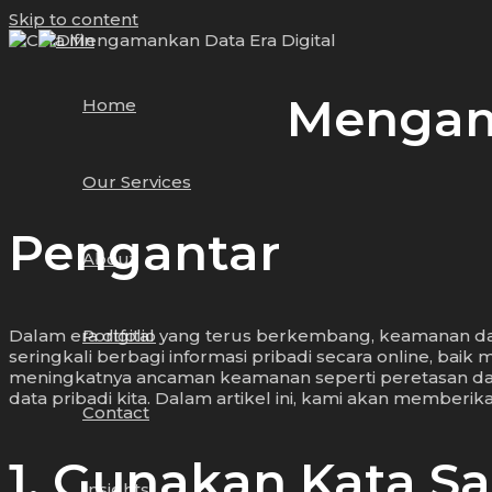
Skip to content
Mengama
Home
Our Services
Pengantar
About
Portfolio
Dalam era digital yang terus berkembang, keamanan data
seringkali berbagi informasi pribadi secara online, bai
meningkatnya ancaman keamanan seperti peretasan data
data pribadi kita. Dalam artikel ini, kami akan memberik
Contact
1. Gunakan Kata S
Insights