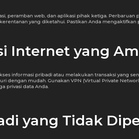
asi, peramban web, dan aplikasi pihak ketiga. Perbaruan
kerentanan yang diketahui. Pastikan Anda mengaktifkan
i Internet yang A
ses informasi pribadi atau melakukan transaksi yang sensit
curi dengan mudah. Gunakan VPN (Virtual Private Network
a privasi data Anda.
adi yang Tidak Dip