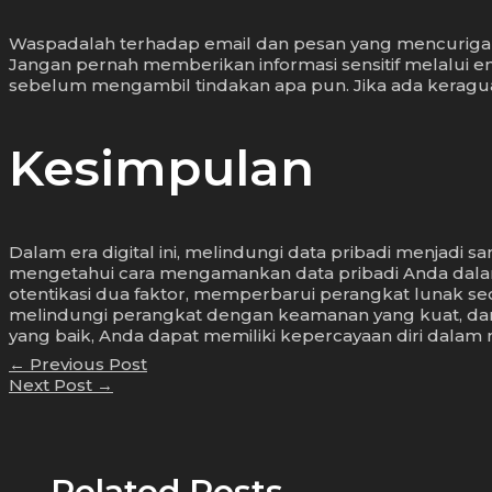
Waspadalah terhadap email dan pesan yang mencurigak
Jangan pernah memberikan informasi sensitif melalui em
sebelum mengambil tindakan apa pun. Jika ada keragua
Kesimpulan
Dalam era digital ini, melindungi data pribadi menjadi 
mengetahui cara mengamankan data pribadi Anda dalam 
otentikasi dua faktor, memperbarui perangkat lunak se
melindungi perangkat dengan keamanan yang kuat, dan
yang baik, Anda dapat memiliki kepercayaan diri dalam 
←
Previous Post
Next Post
→
Related Posts