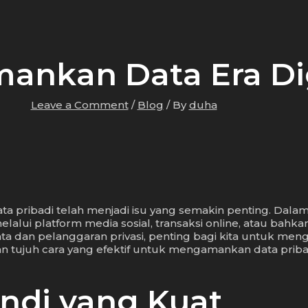
nkan Data Era Dig
Leave a Comment
/
Blog
/ By
duha
 pribadi telah menjadi isu yang semakin penting. Dalam 
k melalui platform media sosial, transaksi online, atau b
 dan pelanggaran privasi, penting bagi kita untuk me
an tujuh cara yang efektif untuk mengamankan data pribadi
andi yang Kuat