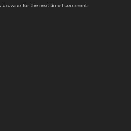
s browser for the next time I comment.