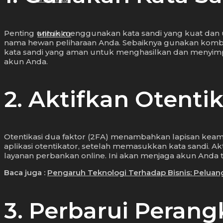
Penting untuk menggunakan kata sandi yang kuat dan un
Miminku
nama hewan peliharaan Anda. Sebaiknya gunakan kombina
kata sandi yang aman untuk menghasilkan dan menyimp
akun Anda.
2. Aktifkan Otenti
Otentikasi dua faktor (2FA) menambahkan lapisan keam
aplikasi otentikator, setelah memasukkan kata sandi. 
layanan perbankan online. Ini akan menjaga akun Anda 
Baca juga :
Pengaruh Teknologi Terhadap Bisnis: Pelua
3. Perbarui Perang