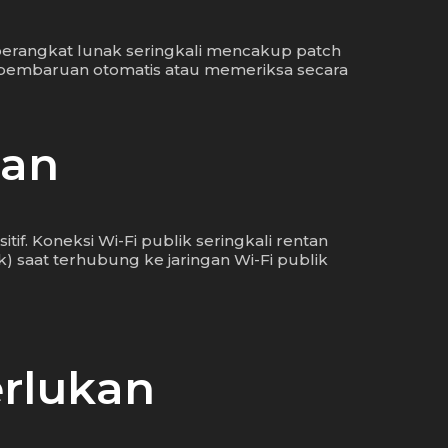
 perangkat lunak seringkali mencakup patch
 pembaruan otomatis atau memeriksa secara
man
if. Koneksi Wi-Fi publik seringkali rentan
) saat terhubung ke jaringan Wi-Fi publik
erlukan