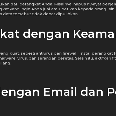
lukan dari perangkat Anda. Misalnya, hapus riwayat penjel
gkat yang ingin Anda jual atau berikan kepada orang la
ata tersebut tidak dapat dipulihkan.
ngkat dengan Keama
ng kuat, seperti antivirus dan firewall. Instal perangk
ware, virus, dan serangan peretas. Selain itu, aktifkan f
ilang.
 dengan Email dan 