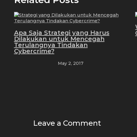
Apa Saja Strategi yang Harus
Dilakukan untuk Mencegah
Terulangnya Tindakan
Cybercrime?
May 2, 2017
Leave a Comment