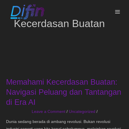
Skip
MAI
to
ME
content
Kecerdasan Buatan
Memahami
Kecerdasan
Memahami Kecerdasan Buatan:
Buatan:
Navigasi
Navigasi Peluang dan Tantangan
Peluang
di Era AI
dan
Tantangan
Leave a Comment
/
Uncategorized
/
di
Dunia sedang berada di ambang revolusi. Bukan revolusi
Era
industri seperti yang kita kenal sebelumnya, melainkan revolusi