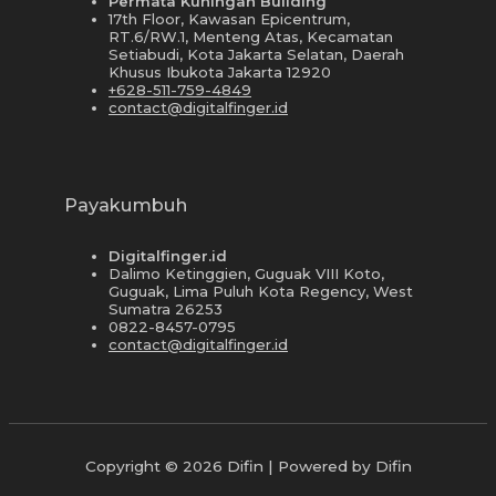
Permata Kuningan Building
17th Floor, Kawasan Epicentrum,
RT.6/RW.1, Menteng Atas, Kecamatan
Setiabudi, Kota Jakarta Selatan, Daerah
Khusus Ibukota Jakarta 12920
+628-511-759-4849
contact@digitalfinger.id
Payakumbuh
Digitalfinger.id
Dalimo Ketinggien, Guguak VIII Koto,
Guguak, Lima Puluh Kota Regency, West
Sumatra 26253
0822-8457-0795
contact@digitalfinger.id
Copyright © 2026 Difin | Powered by Difin