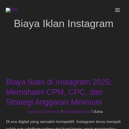
Skip
MAI
to
ME
content
Biaya Iklan Instagram
Biaya
Iklan
Biaya Iklan di Instagram 2025:
di
Instagram
Memahami CPM, CPC, dan
2025:
Strategi Anggaran Minimum
Memahami
CPM,
Leave a Comment
/
Uncategorized
/
duha
CPC,
Di era digital yang semakin kompetitif, Instagram terus menjadi
dan
salah satu platform paling vital bagi bisnis untuk menjangkau