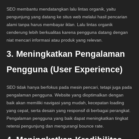
SEO membantu mendatangkan lalu lintas organik, yaitu
pengunjung yang datang ke situs web melalui hasil pencarian
alami tanpa harus membayar iklan. Lalu lintas organik
cenderung lebih berkualitas karena pengguna datang dengan
niat mencari informasi atau produk yang relevan.
3. Meningkatkan Pengalaman
Pengguna (User Experience)
SEO tidak hanya berfokus pada mesin pencari, tetapi juga pada
pengalaman pengguna. Website yang dioptimalkan dengan
baik akan memiliki navigasi yang mudah, kecepatan loading
yang cepat, serta desain yang responsif di berbagai perangkat.
Pengalaman pengguna yang baik dapat meningkatkan tingkat
retensi pengunjung dan mengurangi bounce rate.