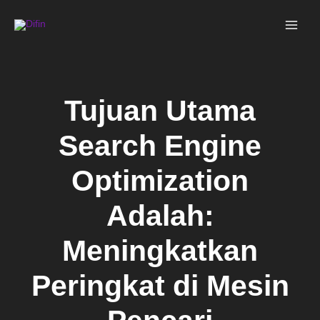
Skip
MAI
to
ME
content
Tujuan Utama
Search Engine
Optimization
Adalah:
Meningkatkan
Peringkat di Mesin