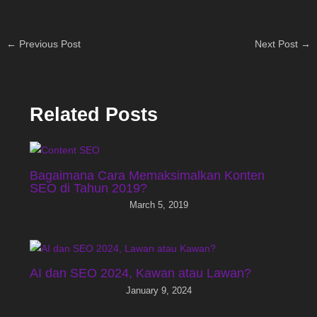
←
Previous Post
Next Post
→
Related Posts
Bagaimana Cara Memaksimalkan Konten
SEO di Tahun 2019?
March 5, 2019
AI dan SEO 2024, Kawan atau Lawan?
January 9, 2024