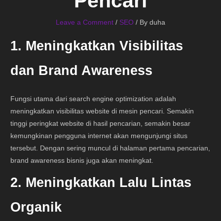
Pencari
Leave a Comment
/
SEO
/ By
duha
1. Meningkatkan Visibilitas
dan Brand Awareness
Fungsi utama dari search engine optimization adalah
meningkatkan visibilitas website di mesin pencari. Semakin
tinggi peringkat website di hasil pencarian, semakin besar
kemungkinan pengguna internet akan mengunjungi situs
tersebut. Dengan sering muncul di halaman pertama pencarian,
brand awareness bisnis juga akan meningkat.
2. Meningkatkan Lalu Lintas
Organik