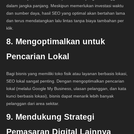
dalam jangka panjang. Meskipun memerlukan investasi waktu
dan sumber daya, hasil SEO yang optimal akan bertahan lama
dan terus mendatangkan lalu lintas tanpa biaya tambahan per
klik.
8. Mengoptimalkan untuk
Pencarian Lokal
Bagi bisnis yang memiliki toko fisik atau layanan berbasis lokasi,
SEO lokal sangat penting. Dengan mengoptimalkan pencarian
lokal (melalui Google My Business, ulasan pelanggan, dan kata
kunci berbasis lokasi), bisnis dapat menarik lebih banyak
pelanggan dari area sekitar.
9. Mendukung Strategi
Pemasaran Digital Lainnya