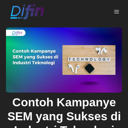
Skip
MAI
to
ME
content
Contoh Kampanye
SEM yang Sukses di