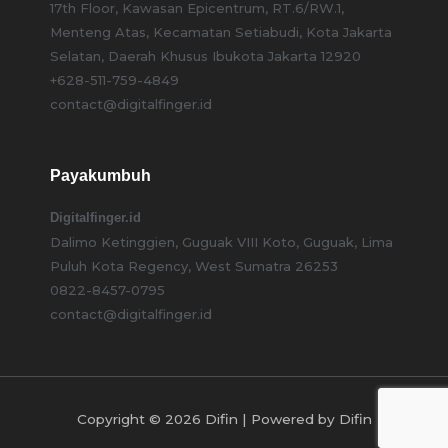
17th Floor, Kawasan Epicentrum, RT.6/RW.1,
Menteng Atas, Kecamatan Setiabudi, Kota Jakarta
Selatan, Daerah Khusus Ibukota Jakarta 12920
+628-511-759-4849
contact@digitalfinger.id
Payakumbuh
Digitalfinger.id
Dalimo Ketinggien, Guguak VIII Koto, Guguak, Lima
Puluh Kota Regency, West Sumatra 26253
0822-8457-0795
contact@digitalfinger.id
Copyright © 2026 Difin | Powered by Difin