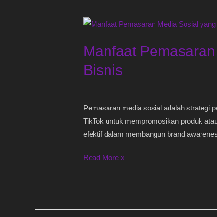
Manfaat
Pemasaran
Manfaat Pemasaran 
Media
Sosial
Bisnis
yang
Tidak
Boleh
Pemasaran media sosial adalah strategi p
Dilewatkan
TikTok untuk mempromosikan produk atau la
oleh
efektif dalam membangun brand awarenes
Bisnis
Read More »