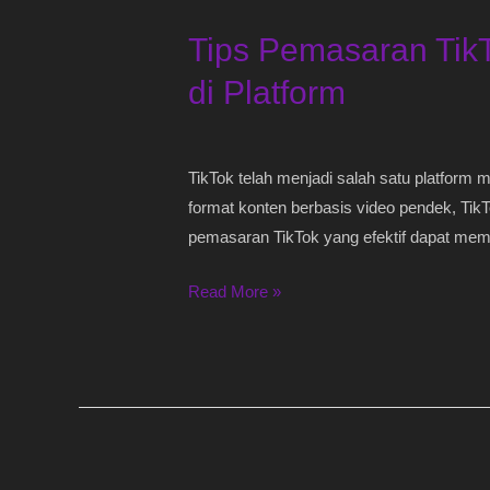
Pemasaran
Tips Pemasaran Tik
TikTok:
Cara
di Platform
Meningkatkan
Jangkauan
dan
TikTok telah menjadi salah satu platform m
Engagement
format konten berbasis video pendek, Tik
di
pemasaran TikTok yang efektif dapat me
Platform
Read More »