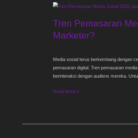
Tren
Pemasaran
Tren Pemasaran Med
Media
Sosial
Marketer?
2025:
Apa
yang
Media sosial terus berkembang dengan cep
Harus
pemasaran digital. Tren pemasaran media 
Diketahui
berinteraksi dengan audiens mereka. Untu
Oleh
Marketer?
Read More »