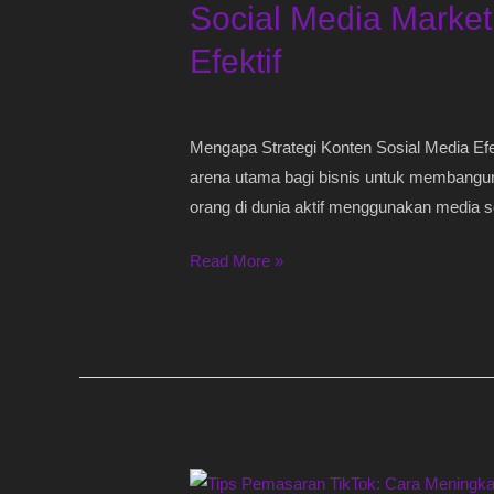
Social Media Market
Marketing
–
Efektif
Strategi
Konten
&
Mengapa Strategi Konten Sosial Media Efek
Engagement
arena utama bagi bisnis untuk membangun
yang
orang di dunia aktif menggunakan media sos
Terbukti
Efektif
Read More »
Tips