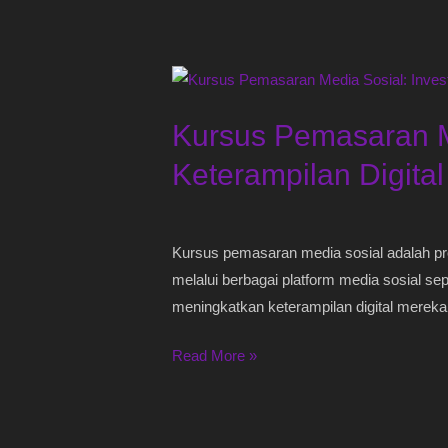
Kursus
Pemasaran
Kursus Pemasaran Me
Media
Sosial:
Keterampilan Digita
Investasi
untuk
Meningkatkan
Kursus pemasaran media sosial adalah pr
Keterampilan
melalui berbagai platform media sosial sep
Digital
meningkatkan keterampilan digital mereka 
Anda
Read More »