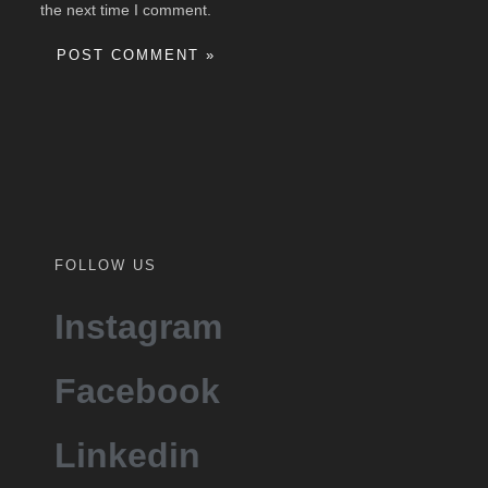
the next time I comment.
FOLLOW US
Instagram
Facebook
Linkedin