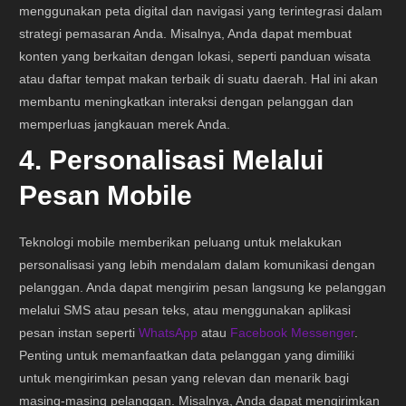
menggunakan peta digital dan navigasi yang terintegrasi dalam
strategi pemasaran Anda. Misalnya, Anda dapat membuat
konten yang berkaitan dengan lokasi, seperti panduan wisata
atau daftar tempat makan terbaik di suatu daerah. Hal ini akan
membantu meningkatkan interaksi dengan pelanggan dan
memperluas jangkauan merek Anda.
4. Personalisasi Melalui
Pesan Mobile
Teknologi mobile memberikan peluang untuk melakukan
personalisasi yang lebih mendalam dalam komunikasi dengan
pelanggan. Anda dapat mengirim pesan langsung ke pelanggan
melalui SMS atau pesan teks, atau menggunakan aplikasi
pesan instan seperti
WhatsApp
atau
Facebook Messenger
.
Penting untuk memanfaatkan data pelanggan yang dimiliki
untuk mengirimkan pesan yang relevan dan menarik bagi
masing-masing pelanggan. Misalnya, Anda dapat mengirimkan