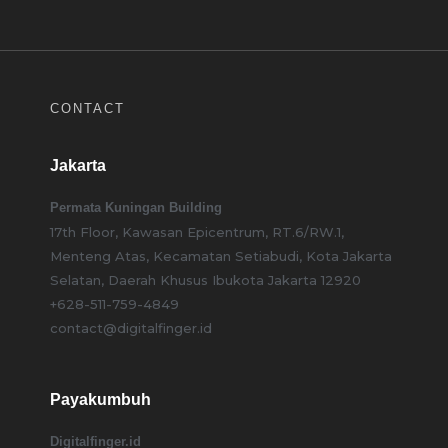
CONTACT
Jakarta
Permata Kuningan Building
17th Floor, Kawasan Epicentrum, RT.6/RW.1,
Menteng Atas, Kecamatan Setiabudi, Kota Jakarta
Selatan, Daerah Khusus Ibukota Jakarta 12920
+628-511-759-4849
contact@digitalfinger.id
Payakumbuh
Digitalfinger.id