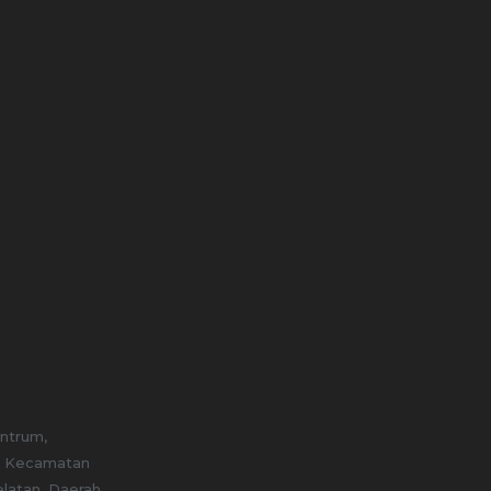
entrum,
, Kecamatan
elatan, Daerah