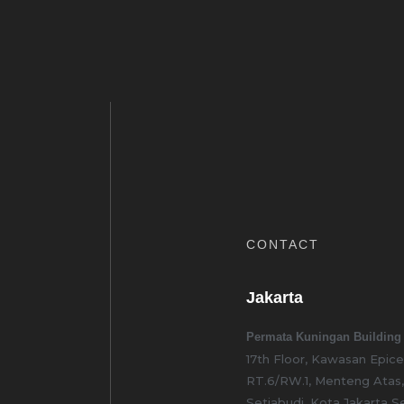
CONTACT
Jakarta
Permata Kuningan Building
17th Floor, Kawasan Epic
RT.6/RW.1, Menteng Atas
Setiabudi, Kota Jakarta S