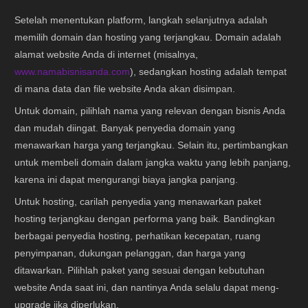
Setelah menentukan platform, langkah selanjutnya adalah
memilih domain dan hosting yang terjangkau. Domain adalah
alamat website Anda di internet (misalnya,
www.namabisnisanda.com
), sedangkan hosting adalah tempat
di mana data dan file website Anda akan disimpan.
Untuk domain, pilihlah nama yang relevan dengan bisnis Anda
dan mudah diingat. Banyak penyedia domain yang
menawarkan harga yang terjangkau. Selain itu, pertimbangkan
untuk membeli domain dalam jangka waktu yang lebih panjang,
karena ini dapat mengurangi biaya jangka panjang.
Untuk hosting, carilah penyedia yang menawarkan paket
hosting terjangkau dengan performa yang baik. Bandingkan
berbagai penyedia hosting, perhatikan kecepatan, ruang
penyimpanan, dukungan pelanggan, dan harga yang
ditawarkan. Pilihlah paket yang sesuai dengan kebutuhan
website Anda saat ini, dan nantinya Anda selalu dapat meng-
upgrade jika diperlukan.