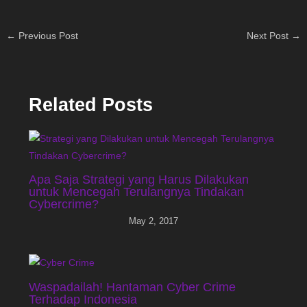
←
Previous Post
Next Post
→
Related Posts
Apa Saja Strategi yang Harus Dilakukan
untuk Mencegah Terulangnya Tindakan
Cybercrime?
May 2, 2017
Waspadailah! Hantaman Cyber Crime
Terhadap Indonesia