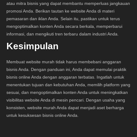
atau mitra bisnis yang dapat membantu memperluas jangkauan
promosi Anda. Berikan tautan ke website Anda di materi
pemasaran dan iklan Anda. Selain itu, pastikan untuk terus
mengoptimalkan konten Anda secara berkala, memperbarui
informasi, dan mengikuti tren terbaru dalam industri Anda.
Kesimpulan
Membuat website murah tidak harus membebani anggaran
bisnis Anda. Dengan panduan ini, Anda dapat memulai praktik
bisnis online Anda dengan anggaran terbatas. Ingatlah untuk
menentukan tujuan dan kebutuhan Anda, memilih platform yang
sesuai, dan mengoptimalkan konten Anda untuk meningkatkan
visibilitas website Anda di mesin pencari. Dengan usaha yang
konsisten, website murah Anda dapat menjadi aset berharga
untuk kesuksesan bisnis online Anda.