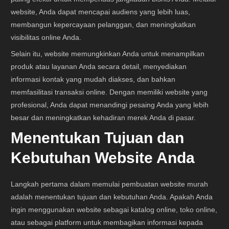
website, Anda dapat mencapai audiens yang lebih luas,
membangun kepercayaan pelanggan, dan meningkatkan
visibilitas online Anda.
Selain itu, website memungkinkan Anda untuk menampilkan
produk atau layanan Anda secara detail, menyediakan
informasi kontak yang mudah diakses, dan bahkan
memfasilitasi transaksi online. Dengan memiliki website yang
profesional, Anda dapat menandingi pesaing Anda yang lebih
besar dan meningkatkan kehadiran merek Anda di pasar.
Menentukan Tujuan dan
Kebutuhan Website Anda
Langkah pertama dalam memulai pembuatan website murah
adalah menentukan tujuan dan kebutuhan Anda. Apakah Anda
ingin menggunakan website sebagai katalog online, toko online,
atau sebagai platform untuk membagikan informasi kepada