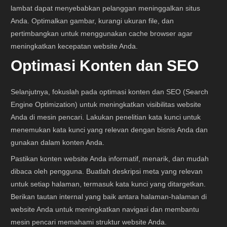
lambat dapat menyebabkan pelanggan meninggalkan situs
Anda. Optimalkan gambar, kurangi ukuran file, dan
pertimbangkan untuk menggunakan cache browser agar
meningkatkan kecepatan website Anda.
Optimasi Konten dan SEO
Selanjutnya, fokuslah pada optimasi konten dan SEO (Search
Engine Optimization) untuk meningkatkan visibilitas website
Anda di mesin pencari. Lakukan penelitian kata kunci untuk
menemukan kata kunci yang relevan dengan bisnis Anda dan
gunakan dalam konten Anda.
Pastikan konten website Anda informatif, menarik, dan mudah
dibaca oleh pengguna. Buatlah deskripsi meta yang relevan
untuk setiap halaman, termasuk kata kunci yang ditargetkan.
Berikan tautan internal yang baik antara halaman-halaman di
website Anda untuk meningkatkan navigasi dan membantu
mesin pencari memahami struktur website Anda.