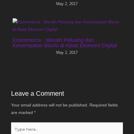
May 2, 2017
Ecommerce : Meraih Peluang dan
Kesempatan Bisnis di Abad Ekonomi Digital
May 2, 2017
Leave a Comment
Your email address will not be published.
Required fields
are marked
*
Type
here..