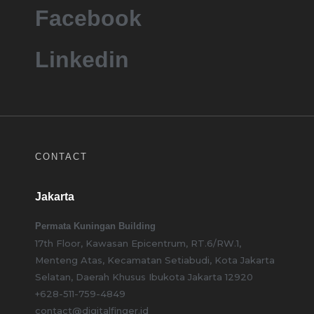
Facebook
Linkedin
CONTACT
Jakarta
Permata Kuningan Building
17th Floor, Kawasan Epicentrum, RT.6/RW.1,
Menteng Atas, Kecamatan Setiabudi, Kota Jakarta
Selatan, Daerah Khusus Ibukota Jakarta 12920
+628-511-759-4849
contact@digitalfinger.id