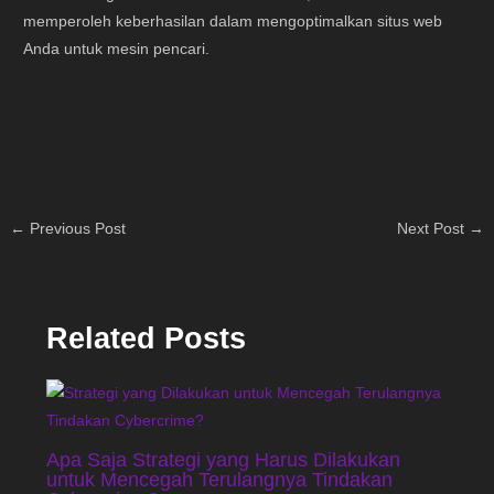
memperoleh keberhasilan dalam mengoptimalkan situs web
Anda untuk mesin pencari.
←
Previous Post
Next Post
→
Related Posts
Apa Saja Strategi yang Harus Dilakukan
untuk Mencegah Terulangnya Tindakan