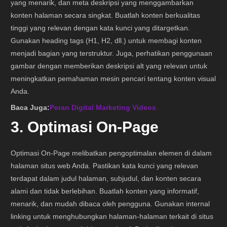
yang menarik, dan meta deskripsi yang menggambarkan
konten halaman secara singkat. Buatlah konten berkualitas
tinggi yang relevan dengan kata kunci yang ditargetkan.
Gunakan heading tags (H1, H2, dll.) untuk membagi konten
menjadi bagian yang terstruktur. Juga, perhatikan penggunaan
gambar dengan memberikan deskripsi alt yang relevan untuk
meningkatkan pemahaman mesin pencari tentang konten visual
Anda.
Baca Juga:
P
eran Digital Marketing Videos
3. Optimasi On-Page
Optimasi On-Page melibatkan pengoptimalan elemen di dalam
halaman situs web Anda. Pastikan kata kunci yang relevan
terdapat dalam judul halaman, subjudul, dan konten secara
alami dan tidak berlebihan. Buatlah konten yang informatif,
menarik, dan mudah dibaca oleh pengguna. Gunakan internal
linking untuk menghubungkan halaman-halaman terkait di situs