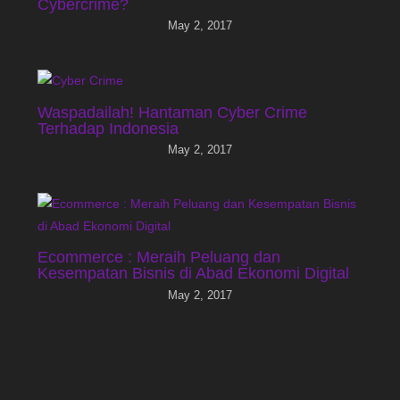
Cybercrime?
May 2, 2017
Waspadailah! Hantaman Cyber Crime
Terhadap Indonesia
May 2, 2017
Ecommerce : Meraih Peluang dan
Kesempatan Bisnis di Abad Ekonomi Digital
May 2, 2017