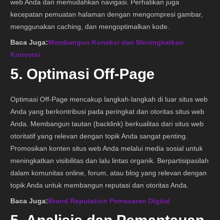
web Anda dan memudahkan navigasi. Perhatikan juga
kecepatan pemuatan halaman dengan mengompresi gambar,
menggunakan caching, dan mengoptimalkan kode.
Baca Juga:
Membangun Koneksi dan Meningkatkan
Konversi
5. Optimasi Off-Page
Optimasi Off-Page mencakup langkah-langkah di luar situs web
Anda yang berkontribusi pada peringkat dan otoritas situs web
Anda. Membangun tautan (backlink) berkualitas dari situs web
otoritatif yang relevan dengan topik Anda sangat penting.
Promosikan konten situs web Anda melalui media sosial untuk
meningkatkan visibilitas dan lalu lintas organik. Berpartisipasilah
dalam komunitas online, forum, atau blog yang relevan dengan
topik Anda untuk membangun reputasi dan otoritas Anda.
Baca Juga:
Brand Reputation Pemasaran Digital