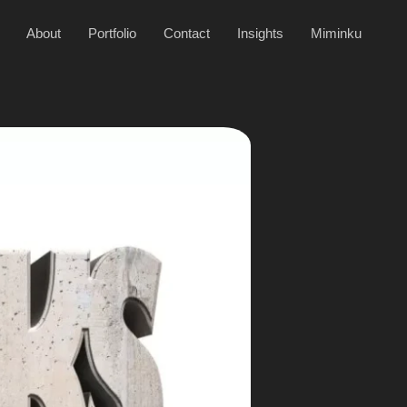
About
Portfolio
Contact
Insights
Miminku