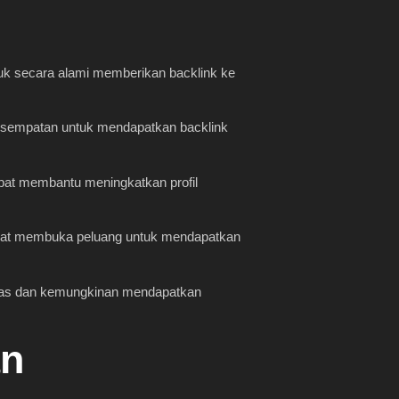
ntuk secara alami memberikan backlink ke
kesempatan untuk mendapatkan backlink
dapat membantu meningkatkan profil
dapat membuka peluang untuk mendapatkan
litas dan kemungkinan mendapatkan
an