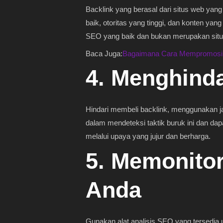
Backlink yang berasal dari situs web yang r
baik, otoritas yang tinggi, dan konten ya
SEO yang baik dan bukan merupakan sit
Baca Juga:
Bagaimana Cara Mempromosikan
4. Menghinda
Hindari membeli backlink, menggunakan jas
dalam mendeteksi taktik buruk ini dan da
melalui upaya yang jujur dan berharga.
5. Memonitor
Anda
Gunakan alat analisis SEO yang tersedia un