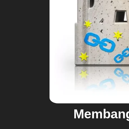
Membangu