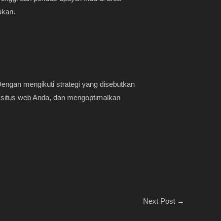
ukan.
engan mengikuti strategi yang disebutkan
as situs web Anda, dan mengoptimalkan
Next Post
→