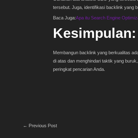
tersebut. Juga, identifikasi backlink yang
Baca Juga:
Apa itu Search Engine Optimiz
Kesimpulan:
Membangun backlink yang berkualitas adal
di atas dan menghindari taktik yang buru
peringkat pencarian Anda.
←
Previous Post