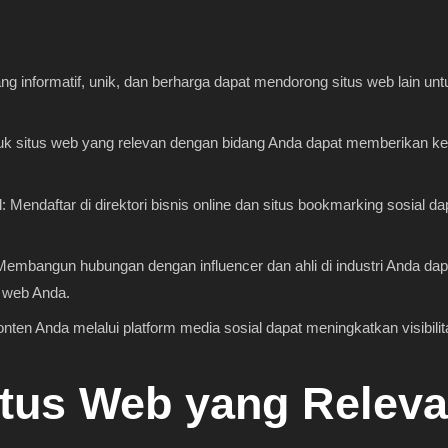
ng informatif, unik, dan berharga dapat mendorong situs web lain u
untuk situs web yang relevan dengan bidang Anda dapat memberikan 
: Mendaftar di direktori bisnis online dan situs bookmarking sosial 
: Membangun hubungan dengan influencer dan ahli di industri Anda 
 web Anda.
nten Anda melalui platform media sosial dapat meningkatkan visibi
itus Web yang Relev