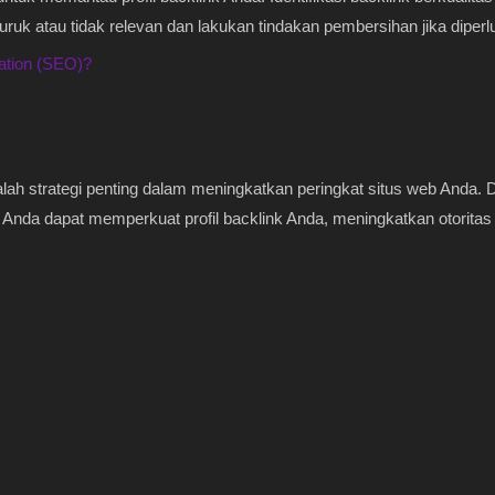
 buruk atau tidak relevan dan lakukan tindakan pembersihan jika diperl
ation (SEO)?
ah strategi penting dalam meningkatkan peringkat situs web Anda. D
k, Anda dapat memperkuat profil backlink Anda, meningkatkan otorit