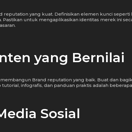
nd reputation yang kuat. Definisikan elemen kunci sepert
Pastikan untuk mengaplikasikan identitas merek ini secar
asaran.
nten yang Bernilai
k membangun Brand reputation yang baik. Buat dan bagika
eo tutorial, infografis, dan panduan praktis adalah bebe
edia Sosial