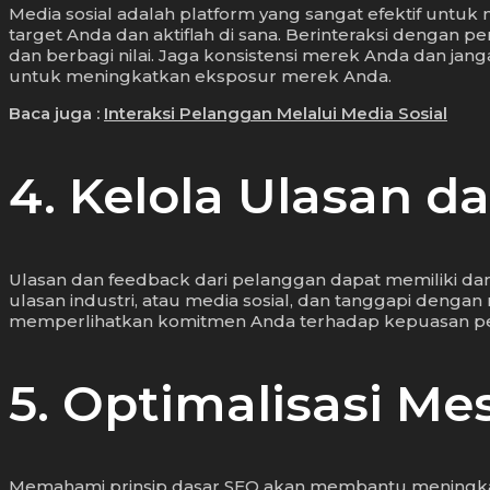
Media sosial adalah platform yang sangat efektif untu
target Anda dan aktiflah di sana. Berinteraksi dengan
dan berbagi nilai. Jaga konsistensi merek Anda dan jang
untuk meningkatkan eksposur merek Anda.
Baca juga :
Interaksi Pelanggan Melalui Media Sosial
4. Kelola Ulasan 
Ulasan dan feedback dari pelanggan dapat memiliki da
ulasan industri, atau media sosial, dan tanggapi deng
memperlihatkan komitmen Anda terhadap kepuasan p
5. Optimalisasi Me
Memahami prinsip dasar SEO akan membantu meningkatkan