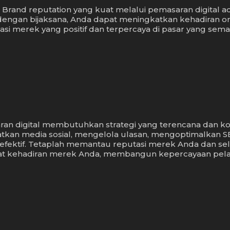
n Brand reputation yang kuat melalui pemasaran digital 
al dengan bijaksana, Anda dapat meningkatkan kehadira
 merek yang positif dan terpercaya di pasar yang semakin
n digital membutuhkan strategi yang terencana dan ko
tkan media sosial, mengelola ulasan, mengoptimalkan SE
ektif. Tetaplah memantau reputasi merek Anda dan selalu
at kehadiran merek Anda, membangun kepercayaan pela