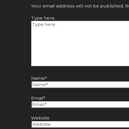
Your email address will not be published.
R
Type here..
Name*
Email*
Website