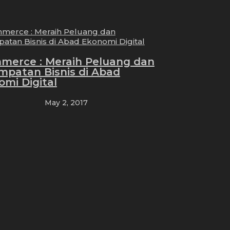
merce : Meraih Peluang dan
mpatan Bisnis di Abad
mi Digital
May 2, 2017