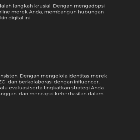
adalah langkah krusial. Dengan mengadopsi
n online merek Anda, membangun hubungan
 digital ini.
nsisten. Dengan mengelola identitas merek
O, dan berkolaborasi dengan influencer,
 evaluasi serta tingkatkan strategi Anda.
nggan, dan mencapai keberhasilan dalam