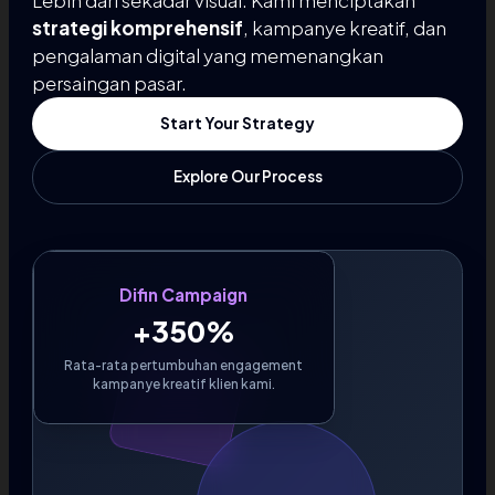
Lebih dari sekadar visual. Kami menciptakan
strategi komprehensif
, kampanye kreatif, dan
pengalaman digital yang memenangkan
persaingan pasar.
Start Your Strategy
Explore Our Process
Difin Campaign
+350%
Rata-rata pertumbuhan engagement
kampanye kreatif klien kami.